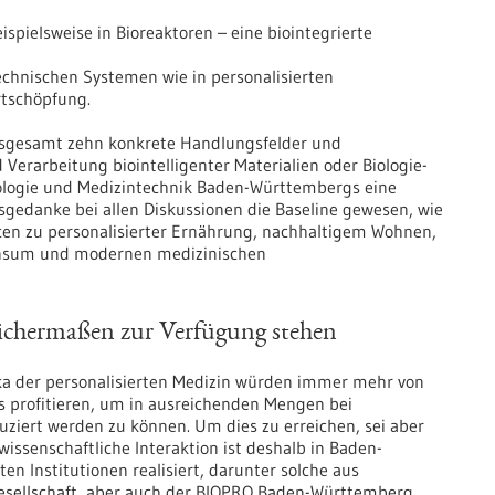
spielsweise in Bioreaktoren – eine biointegrierte
echnischen Systemen wie in personalisierten
rtschöpfung.
insgesamt zehn konkrete Handlungsfelder und
erarbeitung biointelligenter Materialien oder Biologie-
hnologie und Medizintechnik Baden-Württembergs eine
tsgedanke bei allen Diskussionen die Baseline gewesen, wie
cen zu personalisierter Ernährung, nachhaltigem Wohnen,
onsum und modernen medizinischen
leichermaßen zur Verfügung stehen
a der personalisierten Medizin würden immer mehr von
s profitieren, um in ausreichenden Mengen bei
uziert werden zu können. Um dies zu erreichen, sei aber
 wissenschaftliche Interaktion ist deshalb in Baden-
n Institutionen realisiert, darunter solche aus
esellschaft, aber auch der BIOPRO Baden-Württemberg.