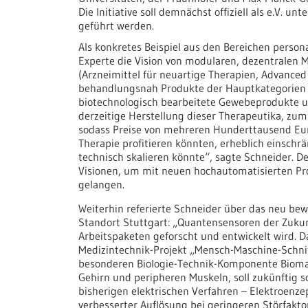
Die Initiative soll demnächst offiziell als e.V.
geführt werden.
Als konkretes Beispiel aus den Bereichen person
Experte die Vision von modularen, dezentralen 
(Arzneimittel für neuartige Therapien, Advanced 
behandlungsnah Produkte der Hauptkategorien G
biotechnologisch bearbeitete Gewebeprodukte un
derzeitige Herstellung dieser Therapeutika, zum
sodass Preise von mehreren Hunderttausend Euro
Therapie profitieren könnten, erheblich einsc
technisch skalieren könnte“, sagte Schneider. D
Visionen, um mit neuen hochautomatisierten Pr
gelangen.
Weiterhin referierte Schneider über das neu bew
Standort Stuttgart: „
Quantensensoren der Zukun
Arbeitspaketen geforscht und entwickelt wird. 
Medizintechnik-Projekt „Mensch-Maschine-Schnit
besonderen Biologie-Technik-Komponente Biomag
Gehirn und peripheren Muskeln, soll zukünftig 
bisherigen elektrischen Verfahren – Elektroenz
verbesserter Auflösung bei geringeren Störfakto