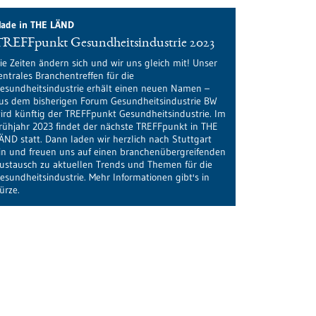
ade in THE LÄND
TREFFpunkt Gesundheitsindustrie 2023
ie Zeiten ändern sich und wir uns gleich mit! Unser
entrales Branchentreffen für die
esundheitsindustrie erhält einen neuen Namen –
us dem bisherigen Forum Gesundheitsindustrie BW
ird künftig der TREFFpunkt Gesundheitsindustrie. Im
rühjahr 2023 findet der nächste TREFFpunkt in THE
ÄND statt. Dann laden wir herzlich nach Stuttgart
in und freuen uns auf einen branchenübergreifenden
ustausch zu aktuellen Trends und Themen für die
esundheitsindustrie. Mehr Informationen gibt's in
ürze.