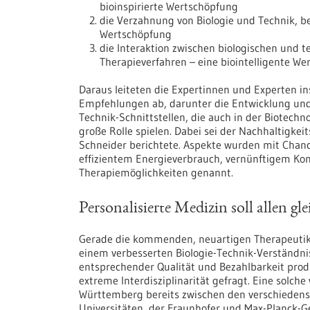
bioinspirierte Wertschöpfung
die Verzahnung von Biologie und Technik, bei
Wertschöpfung
die Interaktion zwischen biologischen und t
Therapieverfahren – eine biointelligente We
Daraus leiteten die Expertinnen und Experten 
Empfehlungen ab, darunter die Entwicklung und V
Technik-Schnittstellen, die auch in der Biotec
große Rolle spielen. Dabei sei der Nachhaltigkei
Schneider berichtete. Aspekte wurden mit Chan
effizientem Energieverbrauch, vernünftigem K
Therapiemöglichkeiten genannt.
Personalisierte Medizin soll allen g
Gerade die kommenden, neuartigen Therapeutik
einem verbesserten Biologie-Technik-Verständni
entsprechender Qualität und Bezahlbarkeit prod
extreme Interdisziplinarität gefragt. Eine solche
Württemberg bereits zwischen den verschiedenste
Universitäten, der Fraunhofer und Max-Planck-G