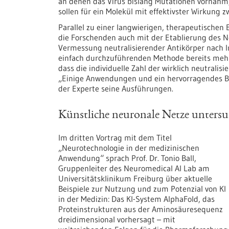
an denen das Virus bislang Mutationen vornahm,
sollen für ein Molekül mit effektivster Wirkung
Parallel zu einer langwierigen, therapeutische
die Forschenden auch mit der Etablierung des N
Vermessung neutralisierender Antikörper nach In
einfach durchzuführenden Methode bereits mehr
dass die individuelle Zahl der wirklich neutralis
„Einige Anwendungen und ein hervorragendes Bei
der Experte seine Ausführungen.
Künstliche neuronale Netze unters
Im dritten Vortrag mit dem Titel
„Neurotechnologie in der medizinischen
Anwendung“ sprach Prof. Dr. Tonio Ball,
Gruppenleiter des Neuromedical AI Lab am
Universitätsklinikum Freiburg über aktuelle
Beispiele zur Nutzung und zum Potenzial von KI
in der Medizin: Das KI-System AlphaFold, das
Proteinstrukturen aus der Aminosäuresequenz
dreidimensional vorhersagt – mit