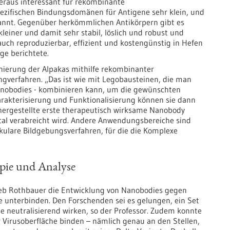
beraus interessant für rekombinante
pezifischen Bindungsdomänen für Antigene sehr klein, und
annt. Gegenüber herkömmlichen Antikörpern gibt es
 kleiner und damit sehr stabil, löslich und robust und
uch reproduzierbar, effizient und kostengünstig in Hefen
ge berichtete.
nierung der Alpakas mithilfe rekombinanter
ngverfahren. „Das ist wie mit Legobausteinen, die man
Nanobodies - kombinieren kann, um die gewünschten
arakterisierung und Funktionalisierung können sie dann
hergestellte erste therapeutisch wirksame Nanobody
ical verabreicht wird. Andere Anwendungsbereiche sind
kulare Bildgebungsverfahren, für die die Komplexe
pie und Analyse
rieb Rothbauer die Entwicklung von Nanobodies gegen
lle unterbinden. Den Forschenden sei es gelungen, ein Set
se neutralisierend wirken, so der Professor. Zudem konnte
r Virusoberfläche binden – nämlich genau an den Stellen,