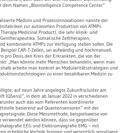
 unter dem Namen „Biointelligence Competence Center“
alisierte Medizin und Prozessinnovationen nannte der
Minifabriken zur autonomen Produktion von ATMPs
Therapy Medicinal Product), die sehr klinik- und
entherapeutika, Somatische Zelltherapien,
d kombinierte ATMPs zur Verfügung stellen sollen. Die
 Beispiel CAR-T-Zellen, sei aufwändig und hochmanuell,
 pro Dosis den Kreis der Erkrankten, die von der
hränkt: „Man könnte mehr Menschen behandeln, wenn man
eshalb arbeite man konkret an Modularitätsstrategien und
oduktionstechnologien zu einer bezahlbaren Medizin zu
illigte, auf neun Jahre angelegte Zukunftscluster am
ft (QSens)
“, in dem ab Januar 2022 in verschiedenen
Darunter auch das vom Referenten koordinierte
tstelle basierend auf Quantensensoren“ mit der
netsignale. Diese Messmethode, beispielsweise von
so verwendet werden können, dass sie gegenüber
ephalografie EEG und Elektromyografie EMG – mit
ren erhebliche Vorteile bringen und wesentlich sensitivere