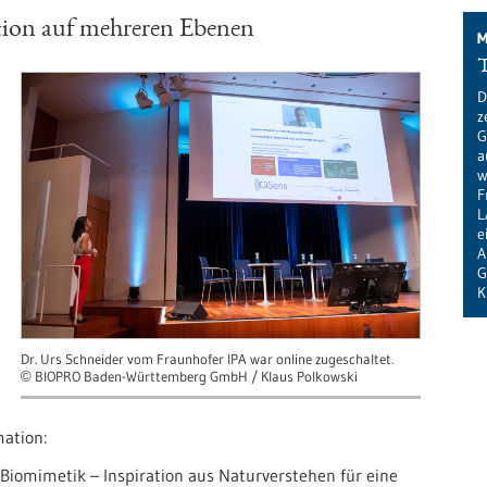
tion auf mehreren Ebenen
M
D
z
G
a
w
F
L
e
A
G
K
Dr. Urs Schneider vom Fraunhofer IPA war online zugeschaltet.
BIOPRO Baden-Württemberg GmbH / Klaus Polkowski
©
mation:
 Biomimetik – Inspiration aus Naturverstehen für eine