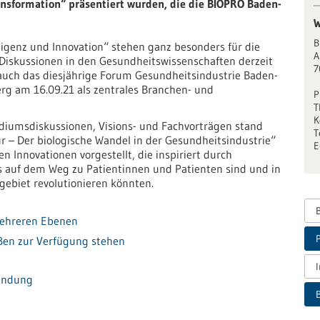
ansformation“ präsentiert wurden, die die BIOPRO Baden-
W
B
lligenz und Innovation“ stehen ganz besonders für die
A
e Diskussionen in den Gesundheitswissenschaften derzeit
7
uch das diesjährige Forum Gesundheitsindustrie Baden-
g am 16.09.21 als zentrales Branchen- und
P
T
K
diumsdiskussionen, Visions- und Fachvorträgen stand
T
ur – Der biologische Wandel in der Gesundheitsindustrie“
E
 Innovationen vorgestellt, die inspiriert durch
ts auf dem Weg zu Patientinnen und Patienten sind und in
ebiet revolutionieren könnten.
B
 mehreren Ebenen
P
aßen zur Verfügung stehen
wendung
B