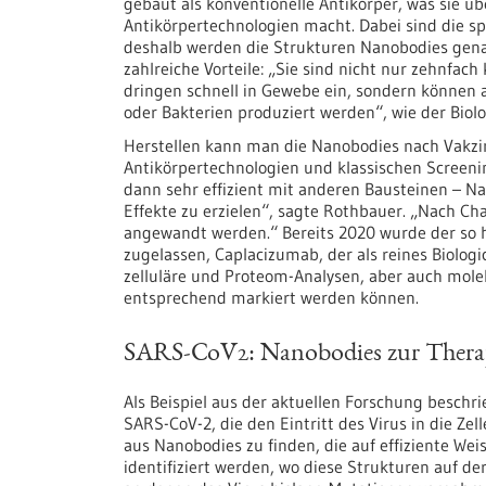
gebaut als konventionelle Antikörper, was sie ü
Antikörpertechnologien macht. Dabei sind die s
deshalb werden die Strukturen Nanobodies gen
zahlreiche Vorteile: „Sie sind nicht nur zehnfach
dringen schnell in Gewebe ein, sondern können a
oder Bakterien produziert werden“, wie der Biolo
Herstellen kann man die Nanobodies nach Vakzi
Antikörpertechnologien und klassischen Screeni
dann sehr effizient mit anderen Bausteinen – 
Effekte zu erzielen“, sagte Rothbauer. „Nach Ch
angewandt werden.“ Bereits 2020 wurde der so 
zugelassen, Caplacizumab, der als reines Biolog
zelluläre und Proteom-Analysen, aber auch mole
entsprechend markiert werden können.
SARS-CoV2: Nanobodies zur Thera
Als Beispiel aus der aktuellen Forschung besch
SARS-CoV-2, die den Eintritt des Virus in die Ze
aus Nanobodies zu finden, die auf effiziente Wei
identifiziert werden, wo diese Strukturen auf de