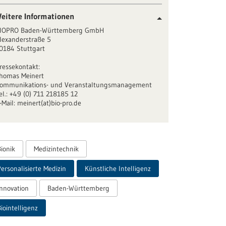
eitere Informationen
IOPRO Baden-Württemberg GmbH
lexanderstraße 5
0184 Stuttgart
ressekontakt:
homas Meinert
ommunikations- und Veranstaltungsmanagement
el.: +49 (0) 711 218185 12
-Mail: meinert(at)bio-pro.de
ionik
Medizintechnik
ersonalisierte Medizin
Künstliche Intelligenz
Innovation
Baden-Württemberg
iointelligenz