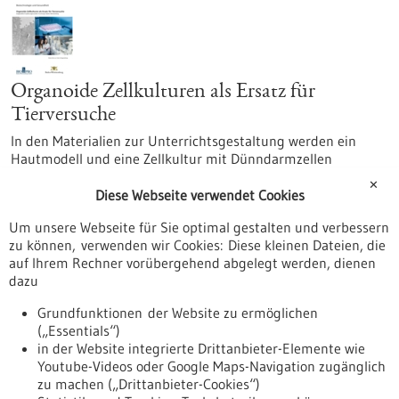
Organoide Zellkulturen als Ersatz für
Tierversuche
In den Materialien zur Unterrichtsgestaltung werden ein
Hautmodell und eine Zellkultur mit Dünndarmzellen
vorgestellt, die als Ersatz für Tierversuche eingesetzt werden
✕
können. Eine kurze Einführung zu Bau und Funktion der Haut
Diese Webseite verwendet Cookies
sowie zur Verdauung erleichtern den Einstieg ins Thema. Die
Um unsere Webseite für Sie optimal gestalten und verbessern
verschärften Anforderungen an den Tierschutz für Versuche
zu können, verwenden wir Cookies: Diese kleinen Dateien, die
mit oder an lebenden Tieren werden eingeführt und bieten
auf Ihrem Rechner vorübergehend abgelegt werden, dienen
eine Möglichkeit, auch biologisch-medizinische Probleme im
dazu
Unterricht zu behandeln.
Grundfunktionen der Website zu ermöglichen
Download
(PDF ca. 1,63 MB)
(„Essentials“)
in der Website integrierte Drittanbieter-Elemente wie
Youtube-Videos oder Google Maps-Navigation zugänglich
zu machen („Drittanbieter-Cookies“)