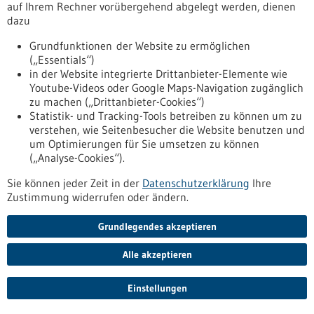
auf Ihrem Rechner vorübergehend abgelegt werden, dienen
dazu
Alternative Werkstoffe und Materialien
erschließen
Grundfunktionen der Website zu ermöglichen
(„Essentials“)
Nachhaltigkeit ist in Industrie und Produktion kein neues
in der Website integrierte Drittanbieter-Elemente wie
Thema und auch in der Gesundheitswirtschaft und speziell in
Youtube-Videos oder Google Maps-Navigation zugänglich
der Medizintechnik ist diese Entwicklung bereits
zu machen („Drittanbieter-Cookies“)
angekommen. Wir alle spüren die gesundheitlichen
Statistik- und Tracking-Tools betreiben zu können um zu
Belastungen durch die Klimaveränderungen mit ihren
verstehen, wie Seitenbesucher die Website benutzen und
Extremwetterereignissen und Temperaturveränderungen.
um Optimierungen für Sie umsetzen zu können
Die Gesundheitsindustrie trägt aber auch zu den CO2-
(„Analyse-Cookies“).
Emissionen bei.
https://www.bio-
Sie können jeder Zeit in der
Datenschutzerklärung
Ihre
pro.de/infothek/pressemitteilungen/alternative-werkstoffe-
Zustimmung widerrufen oder ändern.
und-materialien-erschliessen
Grundlegendes akzeptieren
Pressemitteilung - 24.03.2022
Alle akzeptieren
Einstellungen