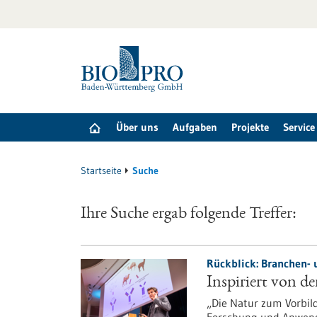
zum
Inhalt
springen
Über uns
Aufgaben
Projekte
Service
Startseite
Suche
Ihre Suche ergab folgende Treffer:
Rückblick: Branchen- 
Inspiriert von de
„Die Natur zum Vorbil