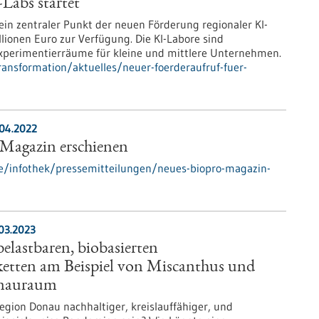
-Labs startet
 ein zentraler Punkt der neuen Förderung regionaler KI-
illionen Euro zur Verfügung. Die KI-Labore sind
Experimentierräume für kleine und mittlere Unternehmen.
ansformation/aktuelles/neuer-foerderaufruf-fuer-
.04.2022
agazin erschienen
e/infothek/pressemitteilungen/neues-biopro-magazin-
03.2023
elastbaren, biobasierten
etten am Beispiel von Miscanthus und
nauraum
gion Donau nachhaltiger, kreislauffähiger, und