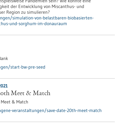
ispielsweise Pandemien sein? Wie könnte eine
higkeit der Entwicklung von Miscanthus- und
er Region zu simulieren?
ungen/simulation-von-belastbaren-biobasierten-
anthus-und-sorghum-im-donauraum
Bank
gen/start-bw-pre-seed
2021
 20th Meet & Match
,
Meet & Match
ngene-veranstaltungen/save-date-20th-meet-match