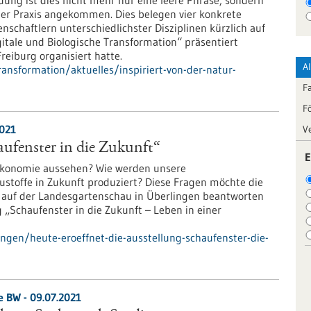
ng ist dies nicht mehr nur eine leere Phrase, sondern
 der Praxis angekommen. Dies belegen vier konkrete
enschaftlern unterschiedlichster Disziplinen kürzlich auf
itale und Biologische Transformation“ präsentiert
eiburg organisiert hatte.
A
ansformation/aktuelles/inspiriert-von-der-natur-
F
F
2021
V
aufenster in die Zukunft“
E
oökonomie aussehen? Wie werden unsere
toffe in Zukunft produziert? Diese Fragen möchte die
auf der Landesgartenschau in Überlingen beantworten
g „Schaufenster in die Zukunft – Leben in einer
ngen/heute-eroeffnet-die-ausstellung-schaufenster-die-
e BW - 09.07.2021