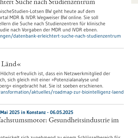
chtert Suche nach Studienzentrum
nischeStudien-Lotsen BW geht heute auf dem
rtal MDR & IVDR Wegweiser BW online. Sie soll
llern die Suche nach Studienzentren für klinische
tudie nach Vorgaben der MDR und IVDR ebnen.
ungen/datenbank-erleichtert-suche-nach-studienzentrum
e Länd«
Höchst erfreulich ist, dass ein Netzwerkmitglied der
h, sich gleich mit einer »Potenzialanalyse und
rg« eingebracht hat. Sie ist soeben erschienen.
ransformation/aktuelles/roadmap-zur-biointelligenz-laend
Mai 2025 in Konstanz - 06.05.2025
Wachstumsmotor: Gesundheitsindustrie im
entwickelt sich zunehmend zu einem Schlüsselbereich für