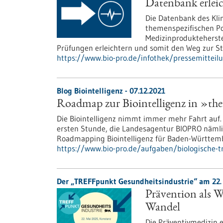
Datenbank erlei
Die Datenbank des Kli
themenspezifischen Po
Medizinprodukteherste
Prüfungen erleichtern und somit den Weg zur S
https://www.bio-pro.de/infothek/pressemitteil
Blog Biointelligenz - 07.12.2021
Roadmap zur Biointelligenz in »th
Die Biointelligenz nimmt immer mehr Fahrt auf. 
ersten Stunde, die Landesagentur BIOPRO nämlic
Roadmapping Biointelligenz für Baden-Württembe
https://www.bio-pro.de/aufgaben/biologische-t
Der „TREFFpunkt Gesundheitsindustrie“ am 22. 
Prävention als 
Wandel
Die Präventivmedizin 