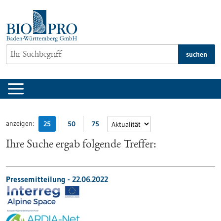
zum
Inhalt
springen
suchen
anzeigen:
25
50
75
Ihre Suche ergab folgende Treffer:
Pressemitteilung - 22.06.2022