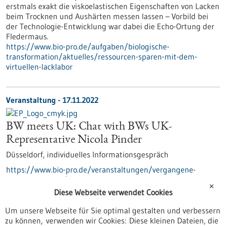
erstmals exakt die viskoelastischen Eigenschaften von Lacken
beim Trocknen und Aushärten messen lassen – Vorbild bei
der Technologie-Entwicklung war dabei die Echo-Ortung der
Fledermaus.
https://www.bio-pro.de/aufgaben/biologische-
transformation/aktuelles/ressourcen-sparen-mit-dem-
virtuellen-lacklabor
Veranstaltung -
17.11.2022
BW meets UK: Chat with BWs UK-
Representative Nicola Pinder
Düsseldorf,
individuelles Informationsgespräch
https://www.bio-pro.de/veranstaltungen/vergangene-
veranstaltungen/bw-meets-uk-chat-bws-uk-representative-
✕
nicola-pinder
Diese Webseite verwendet Cookies
Um unsere Webseite für Sie optimal gestalten und verbessern
zu können, verwenden wir Cookies: Diese kleinen Dateien, die
Pressemitteilung - 18.10.2022