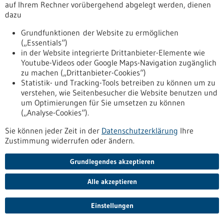
auf Ihrem Rechner vorübergehend abgelegt werden, dienen
Mit Künstlicher Intelligenz zu mehr
dazu
Nachhaltigkeit
Grundfunktionen der Website zu ermöglichen
Künstliche Intelligenz kann nicht nur Produktionsprozesse
(„Essentials“)
effizienter und damit wirtschaftlicher machen, sondern auch
in der Website integrierte Drittanbieter-Elemente wie
die Nachhaltigkeit steigern. Eine Studie des KI-
Youtube-Videos oder Google Maps-Navigation zugänglich
Fortschrittszentrums in Stuttgart zeigt, wie sich
zu machen („Drittanbieter-Cookies“)
beispielsweise die Treibhausgas-Emissionen oder der
Statistik- und Tracking-Tools betreiben zu können um zu
Verbrauch von Ressourcen und Energie mit KI reduzieren
verstehen, wie Seitenbesucher die Website benutzen und
lassen.
um Optimierungen für Sie umsetzen zu können
https://www.bio-pro.de/aufgaben/biologische-
(„Analyse-Cookies“).
transformation/aktuelles/mit-kuenstlicher-intelligenz-zu-
mehr-nachhaltigkeit
Sie können jeder Zeit in der
Datenschutzerklärung
Ihre
Zustimmung widerrufen oder ändern.
Pressemitteilung - 18.10.2022
Grundlegendes akzeptieren
11. Ressourceneffizienz- und
Alle akzeptieren
Kreislaufwirtschaftskongress
KONGRESS BW am 19. und 20. Oktober: Ministerpräsident
Einstellungen
Winfried Kretschmann: „In Zeiten unterschiedlicher Krisen ist
Ressourceneffizienz wichtiger denn je“ Umweltministerin