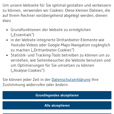
Um unsere Webseite für Sie optimal gestalten und verbessern
Erscheinungsdatum
zu können, verwenden wir Cookies: Diese kleinen Dateien, die
auf Ihrem Rechner vorübergehend abgelegt werden, dienen
dazu
zurücksetzen
Grundfunktionen der Website zu ermöglichen
(„Essentials“)
anzeigen
in der Website integrierte Drittanbieter-Elemente wie
Youtube-Videos oder Google Maps-Navigation zugänglich
zu machen („Drittanbieter-Cookies“)
Statistik- und Tracking-Tools betreiben zu können um zu
verstehen, wie Seitenbesucher die Website benutzen und
Nach oben
um Optimierungen für Sie umsetzen zu können
(„Analyse-Cookies“).
Sie können jeder Zeit in der
Datenschutzerklärung
Ihre
Informiert bleiben
Zustimmung widerrufen oder ändern.
Newsletter abonnieren
Grundlegendes akzeptieren
Alle akzeptieren