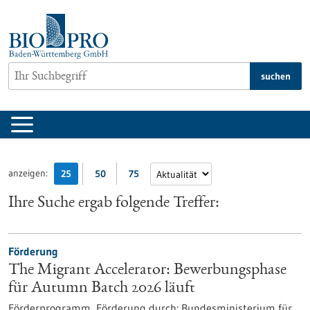
zum
Inhalt
springen
suchen
anzeigen:
25
50
75
Ihre Suche ergab folgende Treffer:
Förderung
The Migrant Accelerator: Bewerbungsphase
für Autumn Batch 2026 läuft
Förderprogramm,
Förderung durch:
Bundesministerium für