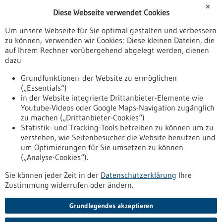
Förderungen
✕
Diese Webseite verwendet Cookies
Veranstaltungen
Um unsere Webseite für Sie optimal gestalten und verbessern
Erscheinungsdatum
zu können, verwenden wir Cookies: Diese kleinen Dateien, die
auf Ihrem Rechner vorübergehend abgelegt werden, dienen
dazu
zurücksetzen
Grundfunktionen der Website zu ermöglichen
(„Essentials“)
anzeigen
in der Website integrierte Drittanbieter-Elemente wie
Youtube-Videos oder Google Maps-Navigation zugänglich
zu machen („Drittanbieter-Cookies“)
Statistik- und Tracking-Tools betreiben zu können um zu
verstehen, wie Seitenbesucher die Website benutzen und
Nach oben
um Optimierungen für Sie umsetzen zu können
(„Analyse-Cookies“).
Sie können jeder Zeit in der
Datenschutzerklärung
Ihre
Informiert bleiben
Zustimmung widerrufen oder ändern.
Newsletter abonnieren
Grundlegendes akzeptieren