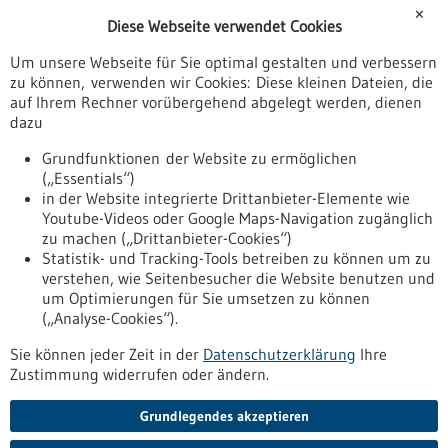
Förderungen
✕
Diese Webseite verwendet Cookies
Veranstaltungen
Um unsere Webseite für Sie optimal gestalten und verbessern
Erscheinungsdatum
zu können, verwenden wir Cookies: Diese kleinen Dateien, die
auf Ihrem Rechner vorübergehend abgelegt werden, dienen
dazu
zurücksetzen
Grundfunktionen der Website zu ermöglichen
(„Essentials“)
anzeigen
in der Website integrierte Drittanbieter-Elemente wie
Youtube-Videos oder Google Maps-Navigation zugänglich
zu machen („Drittanbieter-Cookies“)
Statistik- und Tracking-Tools betreiben zu können um zu
verstehen, wie Seitenbesucher die Website benutzen und
Nach oben
um Optimierungen für Sie umsetzen zu können
(„Analyse-Cookies“).
Sie können jeder Zeit in der
Datenschutzerklärung
Ihre
Informiert bleiben
Zustimmung widerrufen oder ändern.
Newsletter abonnieren
Grundlegendes akzeptieren