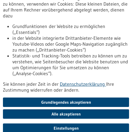
zu können, verwenden wir Cookies: Diese kleinen Dateien, die
auf Ihrem Rechner vorübergehend abgelegt werden, dienen
23.07.2024
dazu
Neue Landesagentur zur Unterstützung der
Grundfunktionen der Website zu ermöglichen
Fachkräftezuwanderung
(„Essentials“)
in der Website integrierte Drittanbieter-Elemente wie
05.04.2024
Youtube-Videos oder Google Maps-Navigation zugänglich
zu machen („Drittanbieter-Cookies“)
Gesundheitsindustrie gewinnt an Bedeutung
Statistik- und Tracking-Tools betreiben zu können um zu
verstehen, wie Seitenbesucher die Website benutzen und
Nach oben
um Optimierungen für Sie umsetzen zu können
(„Analyse-Cookies“).
Sie können jeder Zeit in der
Datenschutzerklärung
Ihre
Informiert bleiben
Zustimmung widerrufen oder ändern.
Newsletter abonnieren
Grundlegendes akzeptieren
Alle akzeptieren
2026
©
Einstellungen