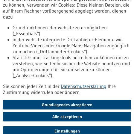
Erscheinungsdatum
zu können, verwenden wir Cookies: Diese kleinen Dateien, die
auf Ihrem Rechner vorübergehend abgelegt werden, dienen
dazu
zurücksetzen
Grundfunktionen der Website zu ermöglichen
(„Essentials“)
anzeigen
in der Website integrierte Drittanbieter-Elemente wie
Youtube-Videos oder Google Maps-Navigation zugänglich
zu machen („Drittanbieter-Cookies“)
Statistik- und Tracking-Tools betreiben zu können um zu
verstehen, wie Seitenbesucher die Website benutzen und
Nach oben
um Optimierungen für Sie umsetzen zu können
(„Analyse-Cookies“).
Sie können jeder Zeit in der
Datenschutzerklärung
Ihre
Informiert bleiben
Zustimmung widerrufen oder ändern.
Newsletter abonnieren
Grundlegendes akzeptieren
Alle akzeptieren
2026
©
Einstellungen