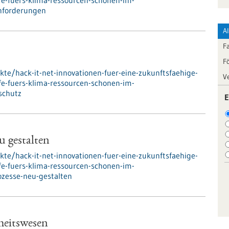
e-fuers-klima-ressourcen-schonen-im-
nforderungen
A
F
F
kte/hack-it-net-innovationen-fuer-eine-zukunftsfaehige-
V
e-fuers-klima-ressourcen-schonen-im-
schutz
E
u gestalten
kte/hack-it-net-innovationen-fuer-eine-zukunftsfaehige-
e-fuers-klima-ressourcen-schonen-im-
zesse-neu-gestalten
heitswesen