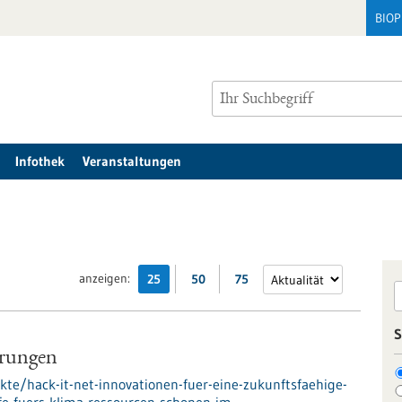
BIO
Infothek
Veranstaltungen
anzeigen:
25
50
75
S
erungen
kte/hack-it-net-innovationen-fuer-eine-zukunftsfaehige-