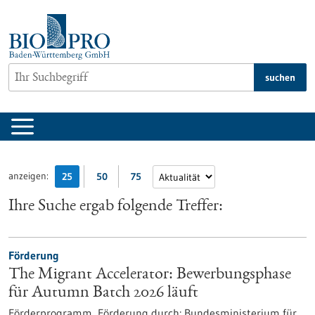
zum
Inhalt
springen
suchen
anzeigen:
25
50
75
Ihre Suche ergab folgende Treffer:
Förderung
The Migrant Accelerator: Bewerbungsphase
für Autumn Batch 2026 läuft
Förderprogramm,
Förderung durch:
Bundesministerium für