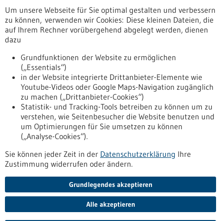
Um unsere Webseite für Sie optimal gestalten und verbessern
Erscheinungsdatum
zu können, verwenden wir Cookies: Diese kleinen Dateien, die
auf Ihrem Rechner vorübergehend abgelegt werden, dienen
dazu
zurücksetzen
Grundfunktionen der Website zu ermöglichen
(„Essentials“)
anzeigen
in der Website integrierte Drittanbieter-Elemente wie
Youtube-Videos oder Google Maps-Navigation zugänglich
zu machen („Drittanbieter-Cookies“)
Statistik- und Tracking-Tools betreiben zu können um zu
verstehen, wie Seitenbesucher die Website benutzen und
Nach oben
um Optimierungen für Sie umsetzen zu können
(„Analyse-Cookies“).
Sie können jeder Zeit in der
Datenschutzerklärung
Ihre
Informiert bleiben
Zustimmung widerrufen oder ändern.
Newsletter abonnieren
Grundlegendes akzeptieren
Alle akzeptieren