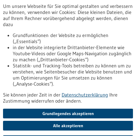
Um unsere Webseite für Sie optimal gestalten und verbessern
Erscheinungsdatum
zu können, verwenden wir Cookies: Diese kleinen Dateien, die
auf Ihrem Rechner vorübergehend abgelegt werden, dienen
dazu
zurücksetzen
Grundfunktionen der Website zu ermöglichen
(„Essentials“)
anzeigen
in der Website integrierte Drittanbieter-Elemente wie
Youtube-Videos oder Google Maps-Navigation zugänglich
zu machen („Drittanbieter-Cookies“)
Statistik- und Tracking-Tools betreiben zu können um zu
verstehen, wie Seitenbesucher die Website benutzen und
Nach oben
um Optimierungen für Sie umsetzen zu können
(„Analyse-Cookies“).
Sie können jeder Zeit in der
Datenschutzerklärung
Ihre
Informiert bleiben
Zustimmung widerrufen oder ändern.
Newsletter abonnieren
Grundlegendes akzeptieren
Alle akzeptieren