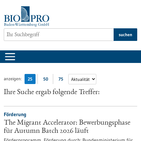
zum
Inhalt
springen
suchen
anzeigen:
25
50
75
Ihre Suche ergab folgende Treffer:
Förderung
The Migrant Accelerator: Bewerbungsphase
für Autumn Batch 2026 läuft
Förderprogramm,
Förderung durch:
Bundesministerium für