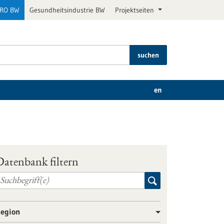
PRO BW
Gesundheitsindustrie BW
Projektseiten
suchen
en
Datenbank filtern
egion