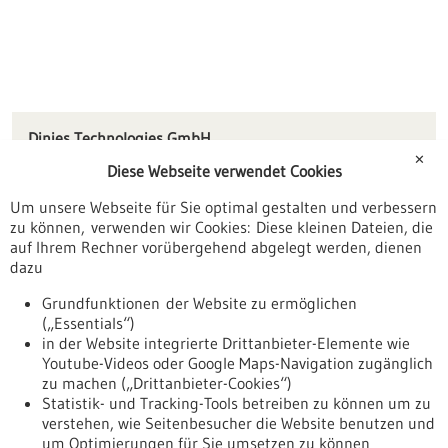
Dinies Technologies GmbH
Gewerbestr. 5
✕
Diese Webseite verwendet Cookies
78667 Villingendorf
Um unsere Webseite für Sie optimal gestalten und verbessern
info(at)dinies.com
zu können, verwenden wir Cookies: Diese kleinen Dateien, die
www.dinies.com
auf Ihrem Rechner vorübergehend abgelegt werden, dienen
dazu
Tuttlingen / Villingen-Schwenningen
Grundfunktionen der Website zu ermöglichen
(„Essentials“)
in der Website integrierte Drittanbieter-Elemente wie
Youtube-Videos oder Google Maps-Navigation zugänglich
Zurück zur Ergebnisliste
zu machen („Drittanbieter-Cookies“)
Statistik- und Tracking-Tools betreiben zu können um zu
verstehen, wie Seitenbesucher die Website benutzen und
Nach oben
um Optimierungen für Sie umsetzen zu können