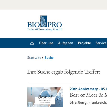
zum
Inhalt
springen
Über uns
Aufgaben
Projekte
Service
Startseite
Suche
Ihre Suche ergab folgende Treffer:
20th Anniversary -
05.
Best of Meet & 
Straßburg, Frankreich