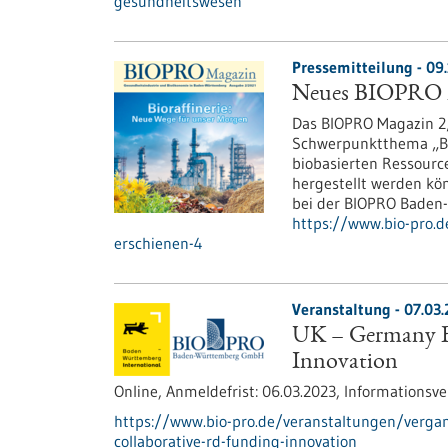
gesundheitswesen
Pressemitteilung - 09
Neues BIOPRO M
Das BIOPRO Magazin 2/
Schwerpunktthema „Bior
biobasierten Ressourc
hergestellt werden kö
bei der BIOPRO Baden
https://www.bio-pro.d
erschienen-4
Veranstaltung -
07.03.
UK – Germany Bi
Innovation
Online,
Anmeldefrist:
06.03.2023,
Informationsve
https://www.bio-pro.de/veranstaltungen/verga
collaborative-rd-funding-innovation