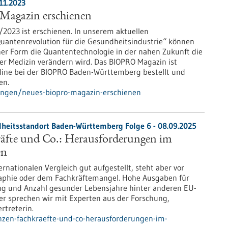
11.2023
agazin erschienen
2023 ist erschienen. In unserem aktuellen
antenrevolution für die Gesundheitsindustrie“ können
her Form die Quantentechnologie in der nahen Zukunft die
er Medizin verändern wird. Das BIOPRO Magazin ist
line bei der BIOPRO Baden-Württemberg bestellt und
en.
lungen/neues-biopro-magazin-erschienen
heitsstandort Baden-Württemberg Folge 6 - 08.09.2025
räfte und Co.: Herausforderungen im
en
rnationalen Vergleich gut aufgestellt, steht aber vor
aphie oder dem Fachkräftemangel. Hohe Ausgaben für
ung und Anzahl gesunder Lebensjahre hinter anderen EU-
r sprechen wir mit Experten aus der Forschung,
rtreterin.
nzen-fachkraefte-und-co-herausforderungen-im-