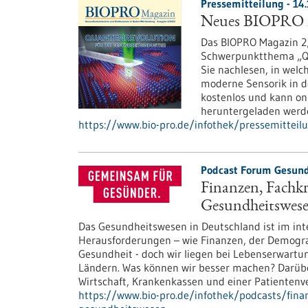
Pressemitteilung - 14.
Neues BIOPRO M
Das BIOPRO Magazin 2/
Schwerpunktthema „Qu
Sie nachlesen, in welc
moderne Sensorik in d
kostenlos und kann on
heruntergeladen werd
https://www.bio-pro.de/infothek/pressemittei
Podcast Forum Gesund
Finanzen, Fachk
Gesundheitswes
Das Gesundheitswesen in Deutschland ist im inte
Herausforderungen – wie Finanzen, der Demogr
Gesundheit - doch wir liegen bei Lebenserwart
Ländern. Was können wir besser machen? Darübe
Wirtschaft, Krankenkassen und einer Patientenve
https://www.bio-pro.de/infothek/podcasts/fina