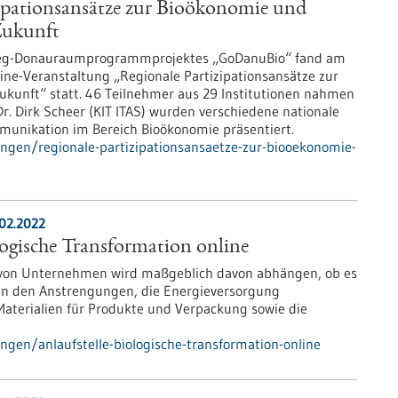
zipationsansätze zur Bioökonomie und
Zukunft
reg-Donauraumprogrammprojektes „GoDanuBio“ fand am
line-Veranstaltung „Regionale Partizipationsansätze zur
kunft“ statt. 46 Teilnehmer aus 29 Institutionen nahmen
r. Dirk Scheer (KIT ITAS) wurden verschiedene nationale
mmunikation im Bereich Bioökonomie präsentiert.
ungen/regionale-partizipationsansaetze-zur-biooekonomie-
.02.2022
logische Transformation online
 von Unternehmen wird maßgeblich davon abhängen, ob es
eben den Anstrengungen, die Energieversorgung
e Materialien für Produkte und Verpackung sowie die
ngen/anlaufstelle-biologische-transformation-online