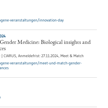
ngene-veranstaltungen/innovation-day
2024
ender Medicine: Biological insights and
ces
) | CIARUS,
Anmeldefrist:
27.11.2024,
Meet & Match
angene-veranstaltungen/meet-und-match-gender-
vances
w