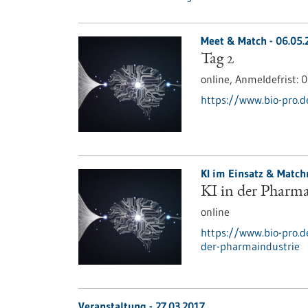
Meet & Match -
06.05.
Tag 2
online,
Anmeldefrist:
0
https://www.bio-pro.d
KI im Einsatz & Matc
KI in der Pharma
online
https://www.bio-pro.d
der-pharmaindustrie
Veranstaltung -
27.03.2017