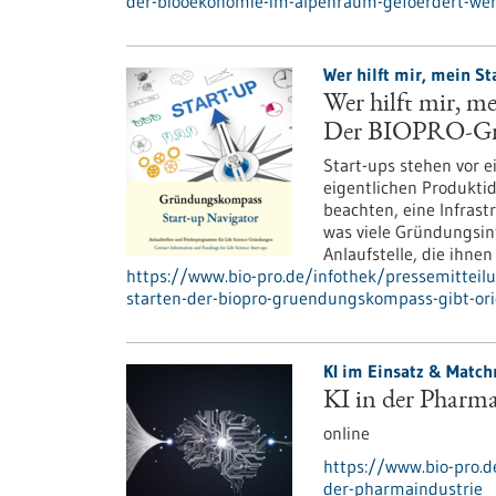
der-biooekonomie-im-alpenraum-gefoerdert-we
Wer hilft mir, mein St
Wer hilft mir, me
Der BIOPRO-Grü
Start-ups stehen vor e
eigentlichen Produktid
beachten, eine Infrast
was viele Gründungsinte
Anlaufstelle, die ihnen
https://www.bio-pro.de/infothek/pressemitteilun
starten-der-biopro-gruendungskompass-gibt-ori
KI im Einsatz & Matc
KI in der Pharma
online
https://www.bio-pro.d
der-pharmaindustrie