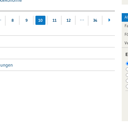
ooekonomie
A
…
…
8
9
10
11
12
34
F
F
V
E
tungen