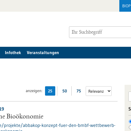
BIO
Infothek
Veranstaltungen
anzeigen:
25
50
75
19
S
me Bioökonomie
de/projekte/abbakop-konzept-fuer-den-bmbf-wettbewerb-