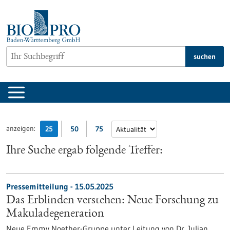
zum
Inhalt
springen
suchen
anzeigen:
25
50
75
Ihre Suche ergab folgende Treffer:
Pressemitteilung - 15.05.2025
Das Erblinden verstehen: Neue Forschung zu
Makuladegeneration
Neue Emmy Noether-Gruppe unter Leitung von Dr. Julian