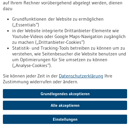
auf Ihrem Rechner vorübergehend abgelegt werden, dienen
dazu
Pressemitteilung - 21.08.2024
Ein molekulares Kontrollzentrum sorgt für
Grundfunktionen der Website zu ermöglichen
Ordnung
(„Essentials“)
in der Website integrierte Drittanbieter-Elemente wie
Wie werden Proteine in unseren Zellen noch während ihrer
Youtube-Videos oder Google Maps-Navigation zugänglich
Herstellung modifiziert? Ein internationales Team aus
zu machen („Drittanbieter-Cookies“)
Forschenden der Universität Konstanz, des Caltech und der
Statistik- und Tracking-Tools betreiben zu können um zu
ETH Zürich entschlüsselte den molekularen Mechanismus
verstehen, wie Seitenbesucher die Website benutzen und
dieses Vorgangs, der für unser Leben und unsere Gesundheit
um Optimierungen für Sie umsetzen zu können
essenziell ist.
(„Analyse-Cookies“).
https://www.gesundheitsindustrie-
bw.de/fachbeitrag/pm/ein-molekulares-kontrollzentrum-
Sie können jeder Zeit in der
Datenschutzerklärung
Ihre
sorgt-fuer-ordnung
Zustimmung widerrufen oder ändern.
Grundlegendes akzeptieren
Pressemitteilung - 21.08.2024
Kreislaufwirtschaft im Gesundheitswesen:
Alle akzeptieren
Studie zur Abfallentstehung in
Einstellungen
Krankenhäusern
Die Forschungsstelle „Kreislaufwirtschaft im