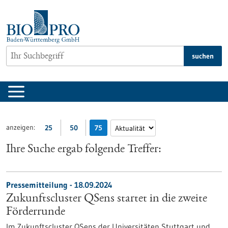
zum
Inhalt
springen
suchen
anzeigen:
25
50
75
Ihre Suche ergab folgende Treffer:
Pressemitteilung - 18.09.2024
Zukunftscluster QSens startet in die zweite
Förderrunde
Im Zukunftscluster QSens der Universitäten Stuttgart und