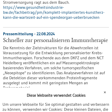
Stromversorgung ragt aus dem Bauch.
https://www.gesundheitsindustrie-
bw.de/fachbeitrag/pm/komplett-implantiertes-kunstherz-
kann-die-wartezeit-auf-ein-spendeorgan-ueberbruecken
Pressemitteilung - 22.08.2024
Schneller zur personalisierten Immuntherapie
Die Kenntnis der Zielstrukturen für die Abwehrzellen ist
Voraussetzung für die Entwicklung personalisierter Krebs-
Immuntherapien. Forschende aus dem DKFZ und dem NCT
Heidelberg veröffentlichen ein auf Massenspektroskopie
basierendes Verfahren, um solche tumorspezifischen
„Neoepitope" zu identifizieren. Das Analyseverfahren ist auf
die Detektion dieser vorkommenden Proteinfragmente
ausgelegt und kommt mit geringsten Mengen an
Probenmaterial…
https://www.gesundheitsindustrie-
✕
Diese Webseite verwendet Cookies
bw.de/fachbeitrag/pm/schneller-zur-personalisierten-
immuntherapie
Um unsere Webseite für Sie optimal gestalten und verbessern
zu können, verwenden wir Cookies: Diese kleinen Dateien, die