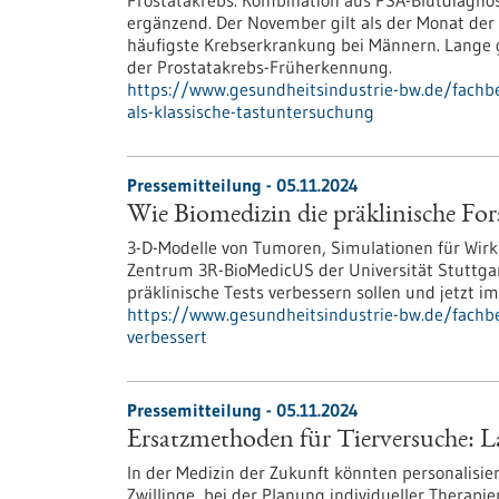
Prostatakrebs. Kombination aus PSA-Blutdiagnos
ergänzend. Der November gilt als der Monat der
häufigste Krebserkrankung bei Männern. Lange g
der Prostatakrebs-Früherkennung.
https://www.gesundheitsindustrie-bw.de/fachb
als-klassische-tastuntersuchung
Pressemitteilung - 05.11.2024
Wie Biomedizin die präklinische For
3-D-Modelle von Tumoren, Simulationen für Wirks
Zentrum 3R-BioMedicUS der Universität Stuttgar
präklinische Tests verbessern sollen und jetzt im
https://www.gesundheitsindustrie-bw.de/fachbe
verbessert
Pressemitteilung - 05.11.2024
Ersatzmethoden für Tierversuche: 
In der Medizin der Zukunft könnten personalisi
Zwillinge, bei der Planung individueller Therapi