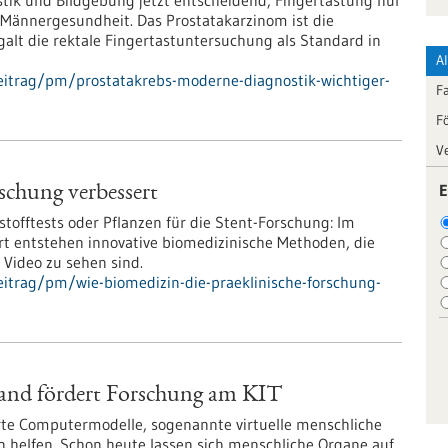
tik und Bildgebung jetzt entscheidend, Fingertastung nur
 Männergesundheit. Das Prostatakarzinom ist die
alt die rektale Fingertastuntersuchung als Standard in
A
eitrag/pm/prostatakrebs-moderne-diagnostik-wichtiger-
F
F
V
E
schung verbessert
tofftests oder Pflanzen für die Stent-Forschung: Im
t entstehen innovative biomedizinische Methoden, die
 Video zu sehen sind.
itrag/pm/wie-biomedizin-die-praeklinische-forschung-
Land fördert Forschung am KIT
erte Computermodelle, sogenannte virtuelle menschliche
en helfen. Schon heute lassen sich menschliche Organe auf