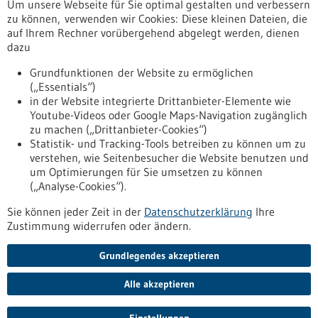
Um unsere Webseite für Sie optimal gestalten und verbessern
Erscheinungsdatum
zu können, verwenden wir Cookies: Diese kleinen Dateien, die
auf Ihrem Rechner vorübergehend abgelegt werden, dienen
dazu
zurücksetzen
Grundfunktionen der Website zu ermöglichen
(„Essentials“)
anzeigen
in der Website integrierte Drittanbieter-Elemente wie
Youtube-Videos oder Google Maps-Navigation zugänglich
zu machen („Drittanbieter-Cookies“)
Statistik- und Tracking-Tools betreiben zu können um zu
verstehen, wie Seitenbesucher die Website benutzen und
Nach oben
um Optimierungen für Sie umsetzen zu können
(„Analyse-Cookies“).
Sie können jeder Zeit in der
Datenschutzerklärung
Ihre
Informiert bleiben
Zustimmung widerrufen oder ändern.
Newsletter abonnieren
Grundlegendes akzeptieren
Alle akzeptieren
2026
©