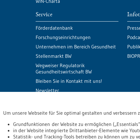
WIN-Charta
Service
Info
Förderdatenbank
Press
Forschungseinrichtungen
Podca
Unternehmen im Bereich Gesundheit
Publi
Stellenmarkt BW
BIOPR
Wegweiser Regulatorik
Gesundheitswirtschaft BW
Bleiben Sie in Kontakt mit uns!
Newsletter
Um unsere Webseite für Sie optimal gestalten und verbessern 
Informiert bleiben
Newsletter abonnie
Grundfunktionen der Website zu ermöglichen („Essentials“
in der Website integrierte Drittanbieter-Elemente wie You
Statistik- und Tracking-Tools betreiben zu können um zu 