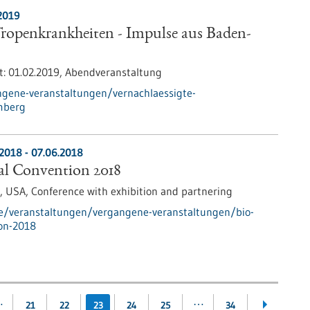
2019
Tropenkrankheiten - Impulse aus Baden-
t:
01.02.2019,
Abendveranstaltung
ngene-veranstaltungen/vernachlaessigte-
mberg
.2018
-
07.06.2018
al Convention 2018
, USA,
Conference with exhibition and partnering
de/veranstaltungen/vergangene-veranstaltungen/bio-
ion-2018
…
…
21
22
23
24
25
34