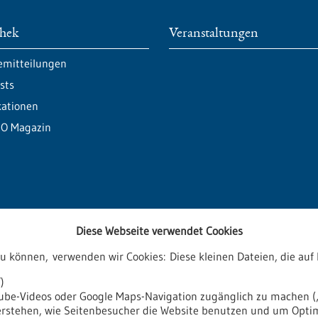
thek
Veranstaltungen
emitteilungen
sts
kationen
O Magazin
Diese Webseite verwendet Cookies
zu können, verwenden wir Cookies: Diese kleinen Dateien, die a
ren
)
tube-Videos oder Google Maps-Navigation zugänglich zu machen („
verstehen, wie Seitenbesucher die Website benutzen und um Opti