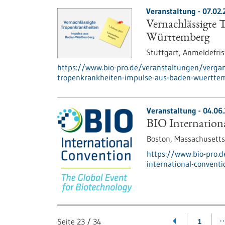
Veranstaltung -
07.02.
Vernachlässigte 
Württemberg
Stuttgart,
Anmeldefris
https://www.bio-pro.de/veranstaltungen/verga
tropenkrankheiten-impulse-aus-baden-wuertte
Veranstaltung -
04.06
BIO Internation
Boston, Massachusetts
https://www.bio-pro.
international-convent
Seite
23
/
34
1