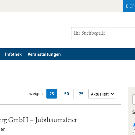
BIO
Infothek
Veranstaltungen
anzeigen:
25
50
75
S
rg GmbH – Jubiliäumsfeier
ier