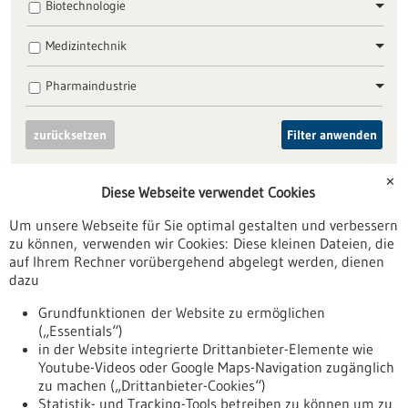
Biotechnologie
Medizintechnik
Pharmaindustrie
zurücksetzen
Filter anwenden
✕
Diese Webseite verwendet Cookies
Um unsere Webseite für Sie optimal gestalten und verbessern
zu können, verwenden wir Cookies: Diese kleinen Dateien, die
Nach oben
auf Ihrem Rechner vorübergehend abgelegt werden, dienen
dazu
Grundfunktionen der Website zu ermöglichen
Informiert bleiben
(„Essentials“)
in der Website integrierte Drittanbieter-Elemente wie
Newsletter abonnieren
Youtube-Videos oder Google Maps-Navigation zugänglich
zu machen („Drittanbieter-Cookies“)
Statistik- und Tracking-Tools betreiben zu können um zu