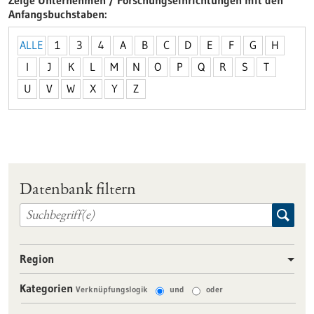
Zeige Unternehmen / Forschungseinrichtungen mit den
Anfangsbuchstaben
ALLE
1
3
4
A
B
C
D
E
F
G
H
I
J
K
L
M
N
O
P
Q
R
S
T
U
V
W
X
Y
Z
Datenbank filtern
Region
Kategorien
Verknüpfungslogik
und
oder