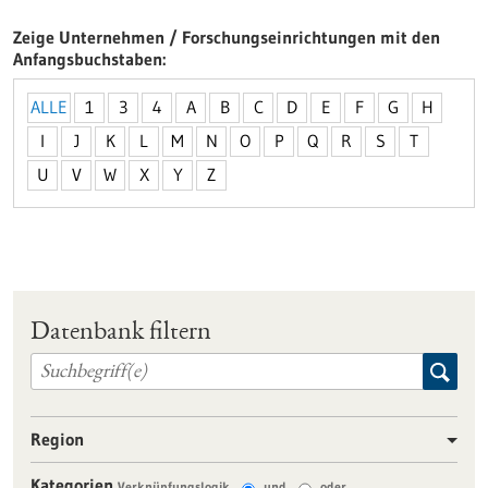
Zeige Unternehmen / Forschungseinrichtungen mit den
Anfangsbuchstaben
ALLE
1
3
4
A
B
C
D
E
F
G
H
I
J
K
L
M
N
O
P
Q
R
S
T
U
V
W
X
Y
Z
Datenbank filtern
Region
Kategorien
Verknüpfungslogik
und
oder