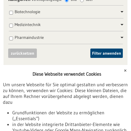
Biotechnologie
Medizintechnik
Pharmaindustrie
zurücksetzen
Filter anwenden
✕
Diese Webseite verwendet Cookies
Um unsere Webseite für Sie optimal gestalten und verbessern
zu können, verwenden wir Cookies: Diese kleinen Dateien, die
Nach oben
auf Ihrem Rechner vorübergehend abgelegt werden, dienen
dazu
Informiert bleiben
Grundfunktionen der Website zu ermöglichen
(„Essentials“)
Newsletter abonnieren
in der Website integrierte Drittanbieter-Elemente wie
Youtube-Videos oder Google Maps-Navigation zugänglich