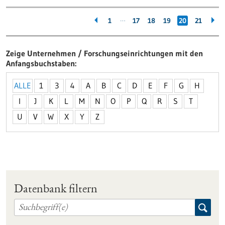
…
1
17
18
19
20
21
Zeige Unternehmen / Forschungseinrichtungen mit den
Anfangsbuchstaben
ALLE
1
3
4
A
B
C
D
E
F
G
H
I
J
K
L
M
N
O
P
Q
R
S
T
U
V
W
X
Y
Z
Datenbank filtern