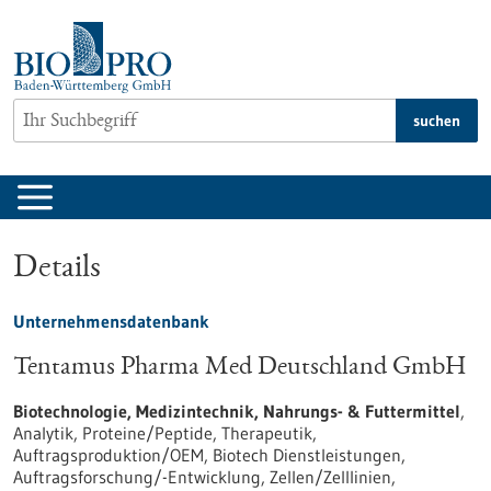
zum
Inhalt
springen
suchen
Details
Unternehmensdatenbank
Tentamus Pharma Med Deutsch­land GmbH
Biotechnologie, Medizintechnik, Nahrungs- & Futtermittel
,
Analytik, Proteine/Peptide, Therapeutik,
Auftragsproduktion/OEM, Biotech Dienstleistungen,
Auftragsforschung/-Entwicklung, Zellen/Zelllinien,