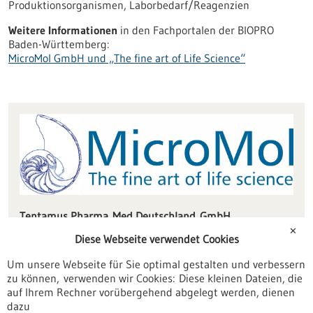
Produktionsorganismen, Laborbedarf/Reagenzien
Weitere Informationen
in den Fachportalen der BIOPRO
Baden-Württemberg:
MicroMol GmbH und „The fine art of Life Science“
Tentamus Pharma Med Deutsch­land GmbH
Am Hubengut 3
✕
Diese Webseite verwendet Cookies
76149 Karlsruhe
Um unsere Webseite für Sie optimal gestalten und verbessern
info-tpmd(at)tentamus.com
zu können, verwenden wir Cookies: Diese kleinen Dateien, die
tentamus-pharma.de
auf Ihrem Rechner vorübergehend abgelegt werden, dienen
dazu