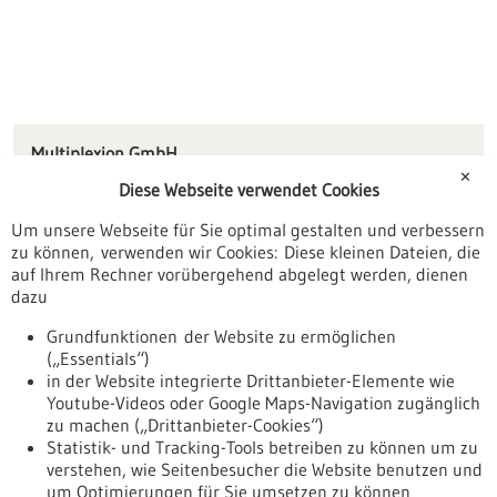
Multiplexion GmbH
Virchowstr. 51
✕
Diese Webseite verwendet Cookies
88048 Friedrichshafen
Um unsere Webseite für Sie optimal gestalten und verbessern
mail.multiplexion(at)gmail.com
zu können, verwenden wir Cookies: Diese kleinen Dateien, die
www.multiplexion.de
auf Ihrem Rechner vorübergehend abgelegt werden, dienen
dazu
Konstanz / Oberschwaben
Grundfunktionen der Website zu ermöglichen
(„Essentials“)
in der Website integrierte Drittanbieter-Elemente wie
Youtube-Videos oder Google Maps-Navigation zugänglich
Zurück zur Ergebnisliste
zu machen („Drittanbieter-Cookies“)
Statistik- und Tracking-Tools betreiben zu können um zu
verstehen, wie Seitenbesucher die Website benutzen und
Nach oben
um Optimierungen für Sie umsetzen zu können