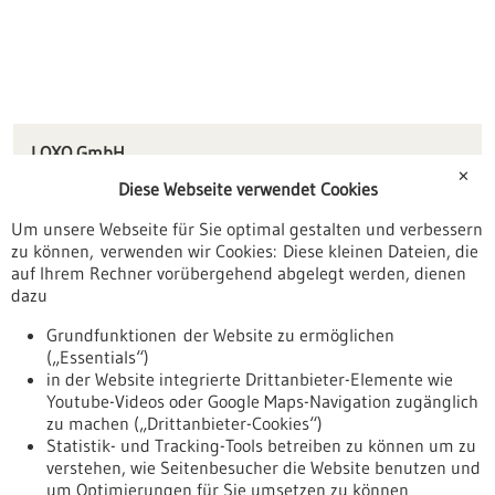
LOXO GmbH
Gerhart-Hauptmann-Straße 48
✕
Diese Webseite verwendet Cookies
69221 Dossenheim
Um unsere Webseite für Sie optimal gestalten und verbessern
info(at)loxo.de
zu können, verwenden wir Cookies: Diese kleinen Dateien, die
www.loxo.de
auf Ihrem Rechner vorübergehend abgelegt werden, dienen
dazu
Mannheim / Heidelberg
Grundfunktionen der Website zu ermöglichen
(„Essentials“)
in der Website integrierte Drittanbieter-Elemente wie
Youtube-Videos oder Google Maps-Navigation zugänglich
Zurück zur Ergebnisliste
zu machen („Drittanbieter-Cookies“)
Statistik- und Tracking-Tools betreiben zu können um zu
verstehen, wie Seitenbesucher die Website benutzen und
Nach oben
um Optimierungen für Sie umsetzen zu können