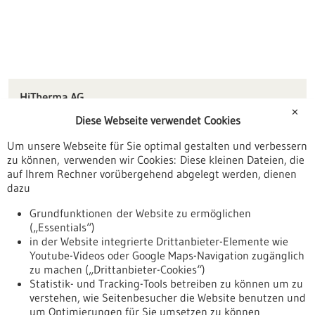
HiTherma AG
Steinbeisstr. 48
✕
Diese Webseite verwendet Cookies
78056 Villingen-Schwenningen
Um unsere Webseite für Sie optimal gestalten und verbessern
info(at)hitherma.de
zu können, verwenden wir Cookies: Diese kleinen Dateien, die
www.hitherma.de
auf Ihrem Rechner vorübergehend abgelegt werden, dienen
dazu
Tuttlingen / Villingen-Schwenningen
Grundfunktionen der Website zu ermöglichen
(„Essentials“)
in der Website integrierte Drittanbieter-Elemente wie
Youtube-Videos oder Google Maps-Navigation zugänglich
Zurück zur Ergebnisliste
zu machen („Drittanbieter-Cookies“)
Statistik- und Tracking-Tools betreiben zu können um zu
verstehen, wie Seitenbesucher die Website benutzen und
Nach oben
um Optimierungen für Sie umsetzen zu können