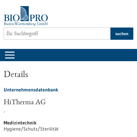
zum
Inhalt
springen
suchen
Details
Unternehmensdatenbank
HiTherma AG
-
Medizintechnik
Hygiene/Schutz/Sterilität