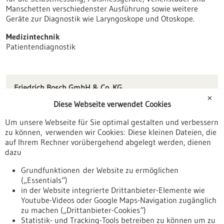
Manschetten verschiedenster Ausführung sowie weitere
Geräte zur Diagnostik wie Laryngoskope und Otoskope.
Medizintechnik
Patientendiagnostik
Friedrich Bosch GmbH & Co. KG
Hohenlaienstraße 30
✕
Diese Webseite verwendet Cookies
72406 Bisingen
Um unsere Webseite für Sie optimal gestalten und verbessern
info(at)fbosch.de
zu können, verwenden wir Cookies: Diese kleinen Dateien, die
www.fbosch.de
auf Ihrem Rechner vorübergehend abgelegt werden, dienen
dazu
Tübingen / Reutlingen
Grundfunktionen der Website zu ermöglichen
(„Essentials“)
in der Website integrierte Drittanbieter-Elemente wie
Youtube-Videos oder Google Maps-Navigation zugänglich
Zurück zur Ergebnisliste
zu machen („Drittanbieter-Cookies“)
Statistik- und Tracking-Tools betreiben zu können um zu