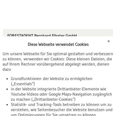
FORESTADENT Bernhard Förster GmbH
Westliche Karl-Friedrich-Straße 151
✕
Diese Webseite verwendet Cookies
75172 Pforzheim
Um unsere Webseite für Sie optimal gestalten und verbessern
kundenservice(at)forestadent.com
zu können, verwenden wir Cookies: Diese kleinen Dateien, die
www.forestadent.de
auf Ihrem Rechner vorübergehend abgelegt werden, dienen
dazu
Pforzheim / Freudenstadt
Grundfunktionen der Website zu ermöglichen
(„Essentials“)
in der Website integrierte Drittanbieter-Elemente wie
Youtube-Videos oder Google Maps-Navigation zugänglich
Zurück zur Ergebnisliste
zu machen („Drittanbieter-Cookies“)
Statistik- und Tracking-Tools betreiben zu können um zu
verstehen, wie Seitenbesucher die Website benutzen und
Nach oben
um Optimierungen für Sie umsetzen zu können