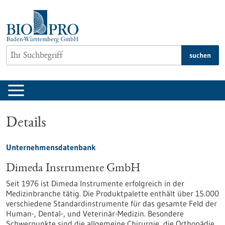
zum
Inhalt
springen
suchen
Details
Unternehmensdatenbank
Dimeda Instrumente GmbH
Seit 1976 ist Dimeda Instrumente erfolgreich in der
Medizinbranche tätig. Die Produktpalette enthält über 15.000
verschiedene Standardinstrumente für das gesamte Feld der
Human-, Dental-, und Veterinär-Medizin. Besondere
Schwerpunkte sind die allgemeine Chirurgie, die Orthopädie