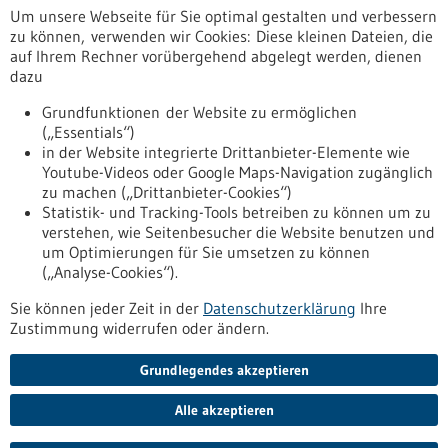
Um unsere Webseite für Sie optimal gestalten und verbessern
info(at)dimeda.de
zu können, verwenden wir Cookies: Diese kleinen Dateien, die
www.dimeda.de
auf Ihrem Rechner vorübergehend abgelegt werden, dienen
dazu
Tuttlingen / Villingen-Schwenningen
Grundfunktionen der Website zu ermöglichen
(„Essentials“)
in der Website integrierte Drittanbieter-Elemente wie
Youtube-Videos oder Google Maps-Navigation zugänglich
Zurück zur Ergebnisliste
zu machen („Drittanbieter-Cookies“)
Statistik- und Tracking-Tools betreiben zu können um zu
verstehen, wie Seitenbesucher die Website benutzen und
Nach oben
um Optimierungen für Sie umsetzen zu können
(„Analyse-Cookies“).
Sie können jeder Zeit in der
Datenschutzerklärung
Ihre
Informiert bleiben
Zustimmung widerrufen oder ändern.
Newsletter abonnieren
Grundlegendes akzeptieren
Alle akzeptieren