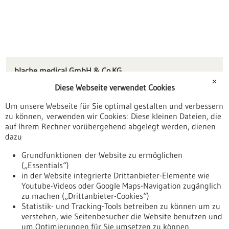
blache medical GmbH & Co.KG
Rottweiler Straße 53
✕
Diese Webseite verwendet Cookies
78669 Wellendingen
Um unsere Webseite für Sie optimal gestalten und verbessern
info(at)blache-medical.de
zu können, verwenden wir Cookies: Diese kleinen Dateien, die
www.blache-medical.de
auf Ihrem Rechner vorübergehend abgelegt werden, dienen
dazu
Tuttlingen / Villingen-Schwenningen
Grundfunktionen der Website zu ermöglichen
(„Essentials“)
in der Website integrierte Drittanbieter-Elemente wie
Youtube-Videos oder Google Maps-Navigation zugänglich
Zurück zur Ergebnisliste
zu machen („Drittanbieter-Cookies“)
Statistik- und Tracking-Tools betreiben zu können um zu
verstehen, wie Seitenbesucher die Website benutzen und
Nach oben
um Optimierungen für Sie umsetzen zu können