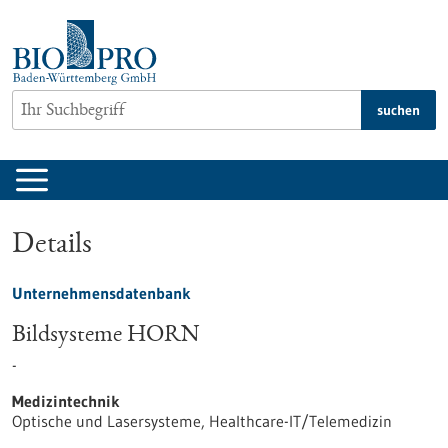
zum
Inhalt
springen
suchen
Details
Unternehmensdatenbank
Bildsysteme HORN
-
Medizintechnik
Optische und Lasersysteme, Healthcare-IT/Telemedizin