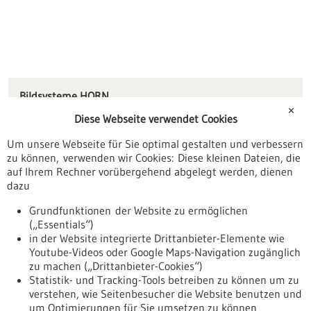
Bildsysteme HORN
Langertstraße 76
✕
Diese Webseite verwendet Cookies
73431 Aalen
Um unsere Webseite für Sie optimal gestalten und verbessern
info(at)bildsysteme-horn.de
zu können, verwenden wir Cookies: Diese kleinen Dateien, die
www.horn-imaging.de
auf Ihrem Rechner vorübergehend abgelegt werden, dienen
dazu
Aalen / Heidenheim
Grundfunktionen der Website zu ermöglichen
(„Essentials“)
in der Website integrierte Drittanbieter-Elemente wie
Youtube-Videos oder Google Maps-Navigation zugänglich
Zurück zur Ergebnisliste
zu machen („Drittanbieter-Cookies“)
Statistik- und Tracking-Tools betreiben zu können um zu
verstehen, wie Seitenbesucher die Website benutzen und
Nach oben
um Optimierungen für Sie umsetzen zu können