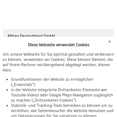
Althea Deutschland GmbH
Im Goldäcker 14
✕
Diese Webseite verwendet Cookies
88630 Pfullendorf
Um unsere Webseite für Sie optimal gestalten und verbessern
info(at)medservinternational.de
zu können, verwenden wir Cookies: Diese kleinen Dateien, die
www.medservinternational.de
auf Ihrem Rechner vorübergehend abgelegt werden, dienen
dazu
Konstanz / Oberschwaben
Grundfunktionen der Website zu ermöglichen
(„Essentials“)
in der Website integrierte Drittanbieter-Elemente wie
Youtube-Videos oder Google Maps-Navigation zugänglich
Zurück zur Ergebnisliste
zu machen („Drittanbieter-Cookies“)
Statistik- und Tracking-Tools betreiben zu können um zu
verstehen, wie Seitenbesucher die Website benutzen und
Nach oben
um Optimierungen für Sie umsetzen zu können