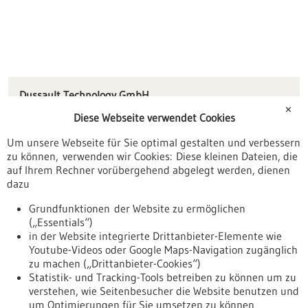
Dussault Technology GmbH
Färbergasse 5
✕
Diese Webseite verwendet Cookies
78333 Stockach
Um unsere Webseite für Sie optimal gestalten und verbessern
info(at)dussault-tec.com
zu können, verwenden wir Cookies: Diese kleinen Dateien, die
www.dussault-tec.com
auf Ihrem Rechner vorübergehend abgelegt werden, dienen
dazu
Konstanz / Oberschwaben
Grundfunktionen der Website zu ermöglichen
(„Essentials“)
in der Website integrierte Drittanbieter-Elemente wie
Youtube-Videos oder Google Maps-Navigation zugänglich
Zurück zur Ergebnisliste
zu machen („Drittanbieter-Cookies“)
Statistik- und Tracking-Tools betreiben zu können um zu
verstehen, wie Seitenbesucher die Website benutzen und
Nach oben
um Optimierungen für Sie umsetzen zu können