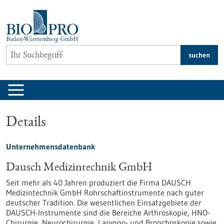
zum
Inhalt
springen
suchen
Details
Unternehmensdatenbank
Dausch Medizintechnik GmbH
Seit mehr als 40 Jahren produziert die Firma DAUSCH
Medizintechnik GmbH Rohrschaftinstrumente nach guter
deutscher Tradition. Die wesentlichen Einsatzgebiete der
DAUSCH-Instrumente sind die Bereiche Arthroskopie, HNO-
Chirurgie, Neurochirurgie, Laryngo- und Bronchoskopie sowie