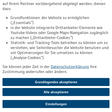
www.biocopy.de
auf Ihrem Rechner vorübergehend abgelegt werden, dienen
dazu
Freiburg / Offenburg / Lörrach
Grundfunktionen der Website zu ermöglichen
(„Essentials“)
in der Website integrierte Drittanbieter-Elemente wie
Youtube-Videos oder Google Maps-Navigation zugänglich
Zurück zur Ergebnisliste
zu machen („Drittanbieter-Cookies“)
Statistik- und Tracking-Tools betreiben zu können um zu
verstehen, wie Seitenbesucher die Website benutzen und
Nach oben
um Optimierungen für Sie umsetzen zu können
(„Analyse-Cookies“).
Sie können jeder Zeit in der
Datenschutzerklärung
Ihre
Informiert bleiben
Zustimmung widerrufen oder ändern.
Newsletter abonnieren
Grundlegendes akzeptieren
Alle akzeptieren
2026
©
Einstellungen