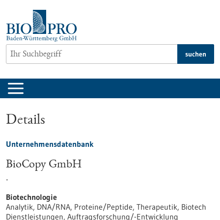
zum
Inhalt
springen
suchen
Details
Unternehmensdatenbank
BioCopy GmbH
-
Biotechnologie
Analytik, DNA/RNA, Proteine/Peptide, Therapeutik, Biotech
Dienstleistungen, Auftragsforschung/-Entwicklung