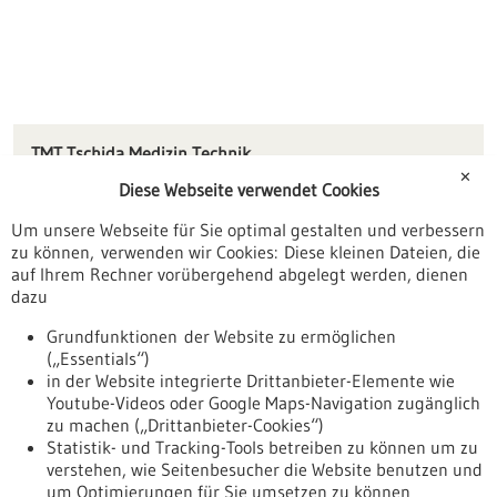
TMT Tschida Medizin Technik
Kirchstraße 10
✕
Diese Webseite verwendet Cookies
78580 Bärenthal
Um unsere Webseite für Sie optimal gestalten und verbessern
info(at)tschida-medical-solutions.de
zu können, verwenden wir Cookies: Diese kleinen Dateien, die
www.tschida-medizin-technik.de
auf Ihrem Rechner vorübergehend abgelegt werden, dienen
dazu
Tuttlingen / Villingen-Schwenningen
Grundfunktionen der Website zu ermöglichen
(„Essentials“)
in der Website integrierte Drittanbieter-Elemente wie
Youtube-Videos oder Google Maps-Navigation zugänglich
Zurück zur Ergebnisliste
zu machen („Drittanbieter-Cookies“)
Statistik- und Tracking-Tools betreiben zu können um zu
verstehen, wie Seitenbesucher die Website benutzen und
Nach oben
um Optimierungen für Sie umsetzen zu können