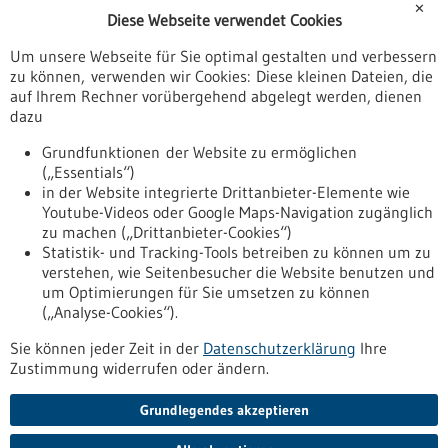
Im Neuenheimer Feld 515
✕
Diese Webseite verwendet Cookies
69120 Heidelberg
Um unsere Webseite für Sie optimal gestalten und verbessern
info(at)peptid.de
zu können, verwenden wir Cookies: Diese kleinen Dateien, die
www.peptid.de
auf Ihrem Rechner vorübergehend abgelegt werden, dienen
dazu
Mannheim / Heidelberg
Grundfunktionen der Website zu ermöglichen
(„Essentials“)
in der Website integrierte Drittanbieter-Elemente wie
Youtube-Videos oder Google Maps-Navigation zugänglich
Zurück zur Ergebnisliste
zu machen („Drittanbieter-Cookies“)
Statistik- und Tracking-Tools betreiben zu können um zu
verstehen, wie Seitenbesucher die Website benutzen und
Nach oben
um Optimierungen für Sie umsetzen zu können
(„Analyse-Cookies“).
Sie können jeder Zeit in der
Datenschutzerklärung
Ihre
Informiert bleiben
Zustimmung widerrufen oder ändern.
Newsletter abonnieren
Grundlegendes akzeptieren