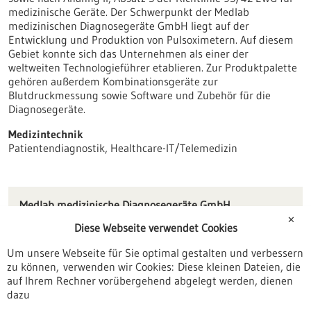
medizinische Geräte. Der Schwerpunkt der Medlab
medizinischen Diagnosegeräte GmbH liegt auf der
Entwicklung und Produktion von Pulsoximetern. Auf diesem
Gebiet konnte sich das Unternehmen als einer der
weltweiten Technologieführer etablieren. Zur Produktpalette
gehören außerdem Kombinationsgeräte zur
Blutdruckmessung sowie Software und Zubehör für die
Diagnosegeräte.
Medizintechnik
Patientendiagnostik, Healthcare-IT/Telemedizin
Medlab medizinische Diagnosegeräte GmbH
Helmholtzstraße 1a
✕
Diese Webseite verwendet Cookies
76297 Stutensee
Um unsere Webseite für Sie optimal gestalten und verbessern
sales(at)medlab.eu
zu können, verwenden wir Cookies: Diese kleinen Dateien, die
www.medlab-gmbh.de
auf Ihrem Rechner vorübergehend abgelegt werden, dienen
dazu
Karlsruhe