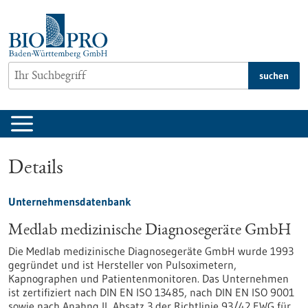
zum
Inhalt
springen
suchen
Details
Unternehmensdatenbank
Medlab medizinische Diagnosegeräte GmbH
Die Medlab medizinische Diagnosegeräte GmbH wurde 1993
gegründet und ist Hersteller von Pulsoximetern,
Kapnographen und Patientenmonitoren. Das Unternehmen
ist zertifiziert nach DIN EN ISO 13485, nach DIN EN ISO 9001
sowie nach Anahng II, Absatz 3 der Richtlinie 93/42 EWG für