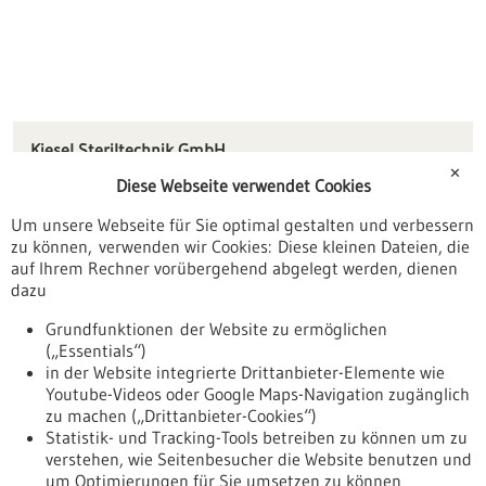
Kiesel Steriltechnik GmbH
Engelsberg 3
✕
Diese Webseite verwendet Cookies
75015 Bretten
Um unsere Webseite für Sie optimal gestalten und verbessern
info(at)kiesel-steriltechnik.com
zu können, verwenden wir Cookies: Diese kleinen Dateien, die
www.kiesel-steriltechnik.de
auf Ihrem Rechner vorübergehend abgelegt werden, dienen
dazu
Karlsruhe
Grundfunktionen der Website zu ermöglichen
(„Essentials“)
in der Website integrierte Drittanbieter-Elemente wie
Youtube-Videos oder Google Maps-Navigation zugänglich
Zurück zur Ergebnisliste
zu machen („Drittanbieter-Cookies“)
Statistik- und Tracking-Tools betreiben zu können um zu
verstehen, wie Seitenbesucher die Website benutzen und
Nach oben
um Optimierungen für Sie umsetzen zu können