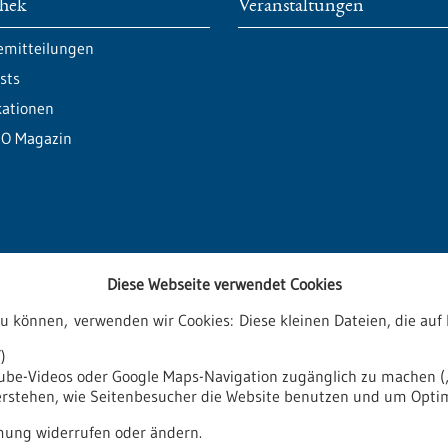
thek
Veranstaltungen
emitteilungen
sts
kationen
O Magazin
Diese Webseite verwendet Cookies
zu können, verwenden wir Cookies: Diese kleinen Dateien, die a
ren
)
tube-Videos oder Google Maps-Navigation zugänglich zu machen („
verstehen, wie Seitenbesucher die Website benutzen und um Opti
it
Impressum
Sitemap
Kontakt
ung widerrufen oder ändern.