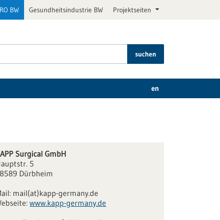
PRO BW
Gesundheitsindustrie BW
Projektseiten
suchen
en
APP Surgical GmbH
auptstr. 5
8589 Dürbheim
ail:
mail(at)kapp-germany.de
ebseite:
www.kapp-germany.de