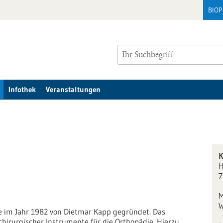
BIO
Infothek
Veranstaltungen
K
H
7
M
W
 im Jahr 1982 von Dietmar Kapp gegründet. Das
chirurgischer Instrumente für die Orthopädie. Hierzu