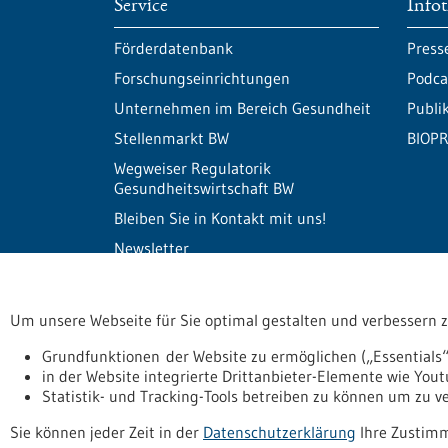
Service
Info
Förderdatenbank
Press
Forschungseinrichtungen
Podca
Unternehmen im Bereich Gesundheit
Publi
Stellenmarkt BW
BIOPR
Wegweiser Regulatorik
Gesundheitswirtschaft BW
Bleiben Sie in Kontakt mit uns!
Newsletter
Um unsere Webseite für Sie optimal gestalten und verbessern 
Informiert bleiben
Newsletter abonnie
Grundfunktionen der Website zu ermöglichen („Essentials“
in der Website integrierte Drittanbieter-Elemente wie You
Statistik- und Tracking-Tools betreiben zu können um zu 
Datenschutzerklärung
Erklärung zur Barrierefreihe
Sie können jeder Zeit in der
Datenschutzerklärung
Ihre Zustimm