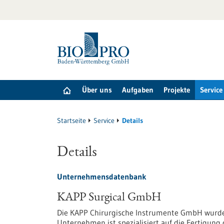
zum
Inhalt
springen
Über uns
Aufgaben
Projekte
Service
Startseite
Service
Details
Details
Unternehmensdatenbank
KAPP Surgical GmbH
Die KAPP Chirurgische Instrumente GmbH wurde
Unternehmen ist spezialisiert auf die Fertigung 