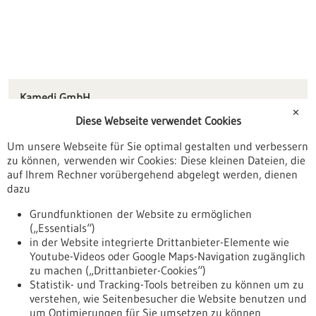
Kamedi GmbH
Haid-und-Neu-Straße 7
✕
Diese Webseite verwendet Cookies
76131 Karlsruhe
Um unsere Webseite für Sie optimal gestalten und verbessern
info(at)heatit.net
zu können, verwenden wir Cookies: Diese kleinen Dateien, die
www.heatit.net
auf Ihrem Rechner vorübergehend abgelegt werden, dienen
dazu
Karlsruhe
Grundfunktionen der Website zu ermöglichen
(„Essentials“)
in der Website integrierte Drittanbieter-Elemente wie
Youtube-Videos oder Google Maps-Navigation zugänglich
Zurück zur Ergebnisliste
zu machen („Drittanbieter-Cookies“)
Statistik- und Tracking-Tools betreiben zu können um zu
verstehen, wie Seitenbesucher die Website benutzen und
Nach oben
um Optimierungen für Sie umsetzen zu können