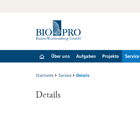
zum
Inhalt
springen
Über uns
Aufgaben
Projekte
Service
Startseite
Service
Details
Details