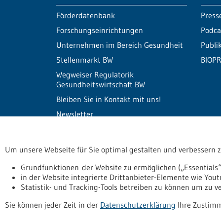
Förderdatenbank
Press
Forschungseinrichtungen
Podca
Unternehmen im Bereich Gesundheit
Publi
Stellenmarkt BW
BIOPR
Wegweiser Regulatorik
Gesundheitswirtschaft BW
Bleiben Sie in Kontakt mit uns!
Newsletter
Um unsere Webseite für Sie optimal gestalten und verbessern 
Informiert bleiben
Newsletter abonnie
Grundfunktionen der Website zu ermöglichen („Essentials“
in der Website integrierte Drittanbieter-Elemente wie You
Statistik- und Tracking-Tools betreiben zu können um zu 
Datenschutzerklärung
Erklärung zur Barrierefreihe
Sie können jeder Zeit in der
Datenschutzerklärung
Ihre Zustimm