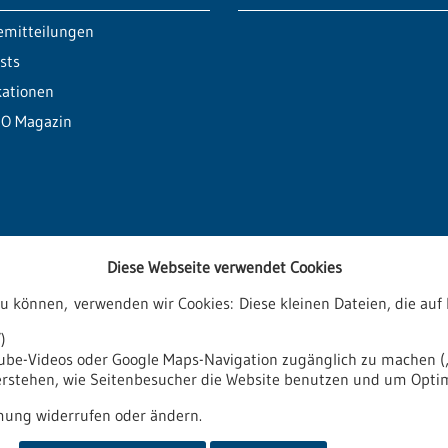
emitteilungen
sts
kationen
O Magazin
Diese Webseite verwendet Cookies
zu können, verwenden wir Cookies: Diese kleinen Dateien, die a
ren
)
tube-Videos oder Google Maps-Navigation zugänglich zu machen („
verstehen, wie Seitenbesucher die Website benutzen und um Opti
it
Impressum
Sitemap
Kontakt
ung widerrufen oder ändern.