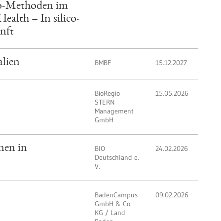
ico-Methoden im
alth – In silico-
nft
alien
BMBF
15.12.2027
BioRegio
15.05.2026
STERN
Management
GmbH
nen in
BIO
24.02.2026
Deutschland e.
V.
BadenCampus
09.02.2026
GmbH & Co.
KG / Land