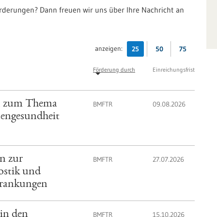
örderungen? Dann freuen wir uns über Ihre Nachricht an
anzeigen:
25
50
75
Förderung durch
Einreichungsfrist
en zum Thema
BMFTR
09.08.2026
uengesundheit
n zur
BMFTR
27.07.2026
ostik und
krankungen
in den
BMFTR
15.10.2026