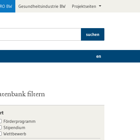
PRO BW
Gesundheitsindustrie BW
Projektseiten
suchen
en
tenbank filtern
rt
Förderprogramm
Stipendium
Wettbewerb