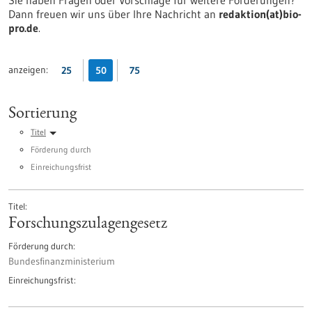
Sie haben Fragen oder Vorschläge für weitere Förderungen?
Dann freuen wir uns über Ihre Nachricht an
redaktion(at)bio-
pro.de
.
anzeigen:
25
50
75
Sortierung
Titel
Förderung durch
Einreichungsfrist
Titel
Forschungszulagengesetz
Förderung durch
Bundesfinanzministerium
Einreichungsfrist