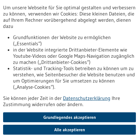
Förderprogramm
Um unsere Webseite für Sie optimal gestalten und verbessern
Stipendium
zu können, verwenden wir Cookies: Diese kleinen Dateien, die
Wettbewerb
auf Ihrem Rechner vorübergehend abgelegt werden, dienen
dazu
zurücksetzen
Grundfunktionen der Website zu ermöglichen
(„Essentials“)
anzeigen
in der Website integrierte Drittanbieter-Elemente wie
Youtube-Videos oder Google Maps-Navigation zugänglich
zu machen („Drittanbieter-Cookies“)
Statistik- und Tracking-Tools betreiben zu können um zu
verstehen, wie Seitenbesucher die Website benutzen und
Nach oben
um Optimierungen für Sie umsetzen zu können
(„Analyse-Cookies“).
Sie können jeder Zeit in der
Datenschutzerklärung
Ihre
Informiert bleiben
Zustimmung widerrufen oder ändern.
Newsletter abonnieren
Grundlegendes akzeptieren
Alle akzeptieren