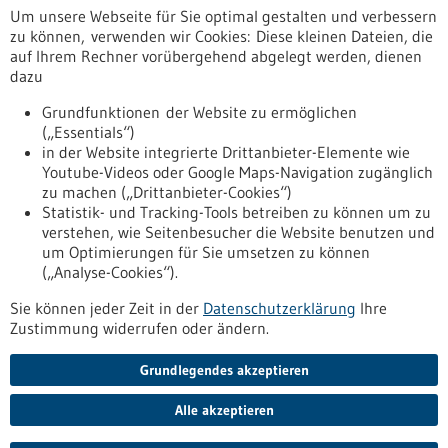
Förderung
Um unsere Webseite für Sie optimal gestalten und verbessern
11.05.2026
zu können, verwenden wir Cookies: Diese kleinen Dateien, die
Quelle:
Deutsche Herzstiftung e.V.
auf Ihrem Rechner vorübergehend abgelegt werden, dienen
dazu
Kontakt
Grundfunktionen der Website zu ermöglichen
Weitere Informationen
(„Essentials“)
in der Website integrierte Drittanbieter-Elemente wie
Youtube-Videos oder Google Maps-Navigation zugänglich
zu machen („Drittanbieter-Cookies“)
Statistik- und Tracking-Tools betreiben zu können um zu
verstehen, wie Seitenbesucher die Website benutzen und
Nach oben
um Optimierungen für Sie umsetzen zu können
(„Analyse-Cookies“).
Sie können jeder Zeit in der
Datenschutzerklärung
Ihre
Informiert bleiben
Zustimmung widerrufen oder ändern.
Newsletter abonnieren
Grundlegendes akzeptieren
Alle akzeptieren